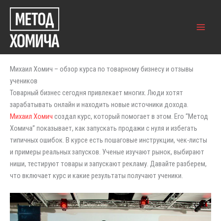
Перейти
к
содержимому
Main
Menu
Михаил Хомич – обзор курса по товарному бизнесу и отзывы
учеников
Товарный бизнес сегодня привлекает многих. Люди хотят
зарабатывать онлайн и находить новые источники дохода.
Михаил Хомич
создал курс, который помогает в этом. Его “Метод
Хомича” показывает, как запускать продажи с нуля и избегать
типичных ошибок. В курсе есть пошаговые инструкции, чек-листы
и примеры реальных запусков. Ученые изучают рынок, выбирают
ниши, тестируют товары и запускают рекламу. Давайте разберем,
что включает курс и какие результаты получают ученики.